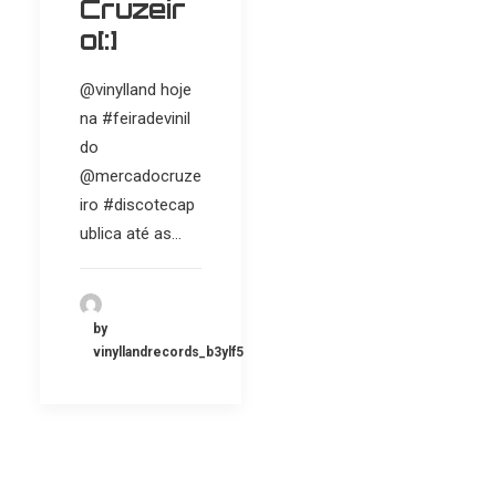
Cruzeir
o[:]
@vinylland hoje
na #feiradevinil
do
@mercadocruze
iro #discotecap
ublica até as…
by
vinyllandrecords_b3ylf5