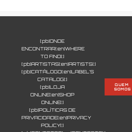
[:pb]ONDE
ENCONTRAR[:en]WHERE
TO FIND[:]
[:pb]ARTISTAS[:en]ARTISTS[:]
[:pb]CATÁLOGO[:en]LABEL’S
CATALOG[:]
QUEM 
[:pb]LOJA
SOMOS
ONLINE[:en]SHOP
ONLINE[:]
[:pb]POLÍTICAS DE
PRIVACIDADE[:en]PRIVACY
POLICY[:]