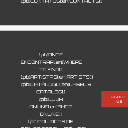
[:pb]CONTATOS[:en]CONTACTS[:]
[:pb]ONDE
ENCONTRAR[:en]WHERE
TO FIND[:]
[:pb]ARTISTAS[:en]ARTISTS[:]
[:pb]CATÁLOGO[:en]LABEL’S
CATALOG[:]
ABOUT 
[:pb]LOJA
US
ONLINE[:en]SHOP
ONLINE[:]
[:pb]POLÍTICAS DE