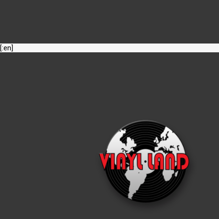
[:en]