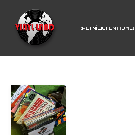
[:PB]INÍCIO[:EN]HOME[: