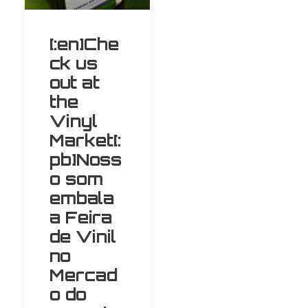
[:en]Che
ck us
out at
the
Vinyl
Market[:
pb]Noss
o som
embala
a Feira
de Vinil
no
Mercad
o do