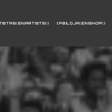
TISTAS[:EN]ARTISTS[:]
[:PB]LOJA[:EN]SHOP[:]