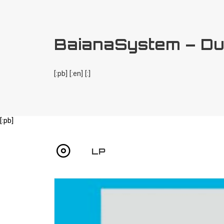
BaianaSystem – Du
[:pb] [:en] [:]
[:pb]
LP