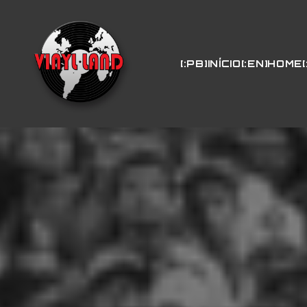
[:PB]INÍCIO[:EN]HOME[: