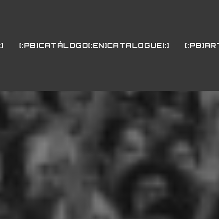
]
[:PB]CATÁLOGO[:EN]CATALOGUE[:]
[:PB]AR