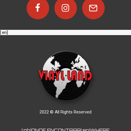
[:en]
2022 © All Rights Reserved
[:pb]ONDE ENCONTRAR[:en]WHERE