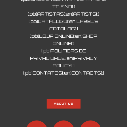
TO FIND[:]
[:pb]ARTISTAS[:en]ARTISTS[:]
[:pb]CATÁLOGO[:en]LABEL’S
CATALOG[:]
[:pb]LOJA ONLINE[:en]SHOP
ONLINE[:]
[:pb]POLÍTICAS DE
PRIVACIDADE[:en]PRIVACY
POLICY[:]
[:pb]CONTATOS[:en]CONTACTS[:]
ABOUT US