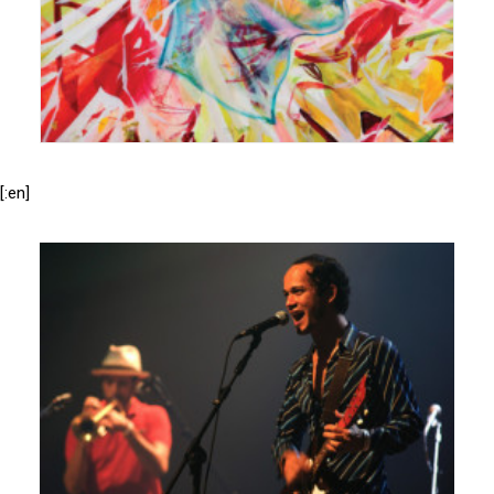
[:en]