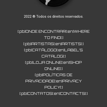
2022 ® Todos os direitos reservados.
[:pb]ONDE ENCONTRAR[:en]WHERE
TO FIND[:]
[:pb]ARTISTAS[:en]ARTISTS[:]
[:pb]CATÁLOGO[:en]LABEL’S
CATALOG[:]
[:pb]LOJA ONLINE[:en]SHOP
ONLINE[:]
[:pb]POLÍTICAS DE
PRIVACIDADE[:en]PRIVACY
POLICY[:]
[:pb]CONTATOS[:en]CONTACTS[:]