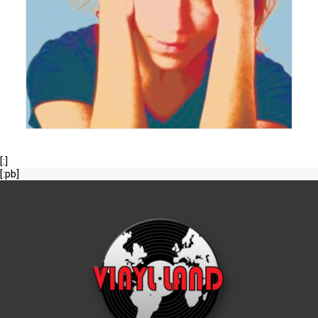
[:]
[:pb]