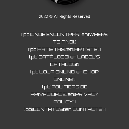
2022 © All Rights Reserved
[:pb]ONDE ENCONTRAR[:en]WHERE
TO FIND[:]
[:pb]ARTISTAS[:en]ARTISTS[:]
[:pb]CATÁLOGO[:en]LABEL’S
CATALOG[:]
[:pb]LOJA ONLINE[:en]SHOP
ONLINE[:]
[:pb]POLÍTICAS DE
PRIVACIDADE[:en]PRIVACY
POLICY[:]
[:pb]CONTATOS[:en]CONTACTS[:]