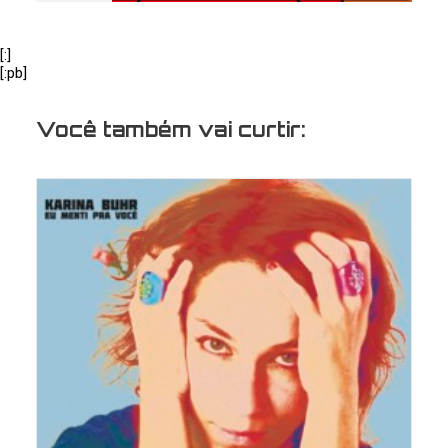
[:]
[:pb]
Você também vai curtir: