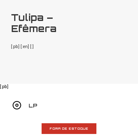
SEARCH
Tulipa –
Efêmera
[:pb] [:en] [:]
[:pb]
LP
FORA DE ESTOQUE