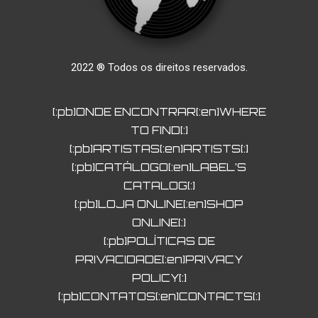
2022 ® Todos os direitos reservados.
[:pb]ONDE ENCONTRAR[:en]WHERE
TO FIND[:]
[:pb]ARTISTAS[:en]ARTISTS[:]
[:pb]CATÁLOGO[:en]LABEL’S
CATALOG[:]
[:pb]LOJA ONLINE[:en]SHOP
ONLINE[:]
[:pb]POLÍTICAS DE
PRIVACIDADE[:en]PRIVACY
POLICY[:]
[:pb]CONTATOS[:en]CONTACTS[:]