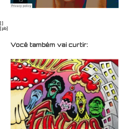
[:]
[:pb]
Você também vai curtir: