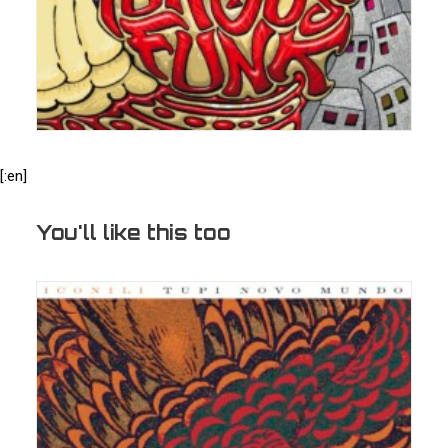
[:en]
You'll like this too