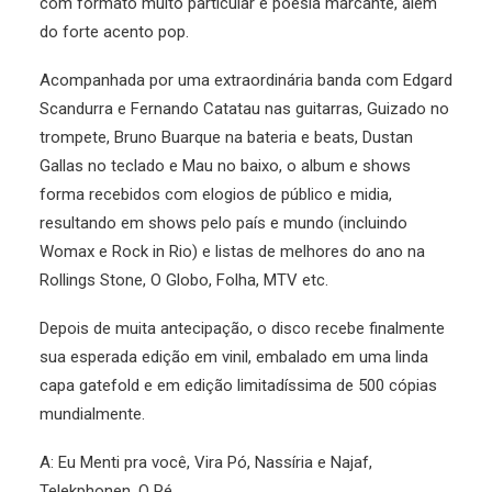
com formato muito particular e poesia marcante, além
do forte acento pop.
Acompanhada por uma extraordinária banda com Edgard
Scandurra e Fernando Catatau nas guitarras, Guizado no
trompete, Bruno Buarque na bateria e beats, Dustan
Gallas no teclado e Mau no baixo, o album e shows
forma recebidos com elogios de público e midia,
resultando em shows pelo país e mundo (incluindo
Womax e Rock in Rio) e listas de melhores do ano na
Rollings Stone, O Globo, Folha, MTV etc.
Depois de muita antecipação, o disco recebe finalmente
sua esperada edição em vinil, embalado em uma linda
capa gatefold e em edição limitadíssima de 500 cópias
mundialmente.
A: Eu Menti pra você, Vira Pó, Nassíria e Najaf,
Telekphonen, O Pé