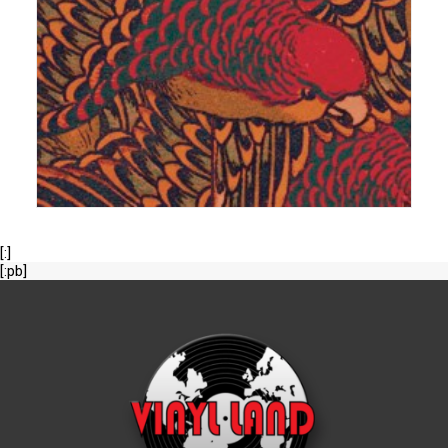
[:]
[:pb]