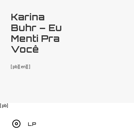
SEARCH
Karina
Buhr – Eu
Menti Pra
Você
[:pb][:en][:]
[:pb]
LP