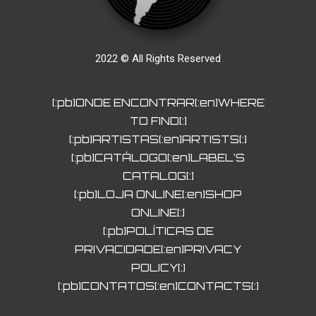
2022 © All Rights Reserved
[:pb]ONDE ENCONTRAR[:en]WHERE
TO FIND[:]
[:pb]ARTISTAS[:en]ARTISTS[:]
[:pb]CATÁLOGO[:en]LABEL’S
CATALOG[:]
[:pb]LOJA ONLINE[:en]SHOP
ONLINE[:]
[:pb]POLÍTICAS DE
PRIVACIDADE[:en]PRIVACY
POLICY[:]
[:pb]CONTATOS[:en]CONTACTS[:]