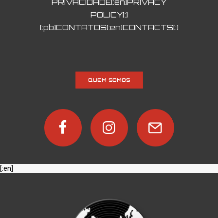
PRIVACIDADE[:en]PRIVACY
POLICY[:]
[:pb]CONTATOS[:en]CONTACTS[:]
QUEM SOMOS
[:en]