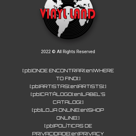
2022 © All Rights Reserved
[:pb]ONDE ENCONTRAR[:en]WHERE
TO FIND[:]
[:pb]ARTISTAS[:en]ARTISTS[:]
[:pb]CATÁLOGO[:en]LABEL’S
CATALOG[:]
[:pb]LOJA ONLINE[:en]SHOP
ONLINE[:]
[:pb]POLÍTICAS DE
PRIVACIDADE[:en]PRIVACY