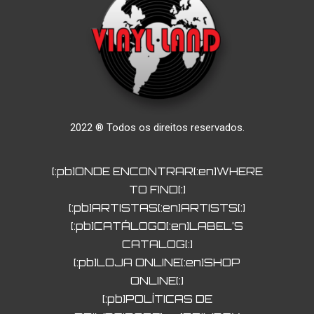
2022 ® Todos os direitos reservados.
[:pb]ONDE ENCONTRAR[:en]WHERE
TO FIND[:]
[:pb]ARTISTAS[:en]ARTISTS[:]
[:pb]CATÁLOGO[:en]LABEL’S
CATALOG[:]
[:pb]LOJA ONLINE[:en]SHOP
ONLINE[:]
[:pb]POLÍTICAS DE